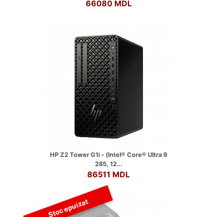
66080 MDL
HP Z2 Tower G1i - (lntel® Core® Ultra 9
285, 12...
86511 MDL
Stoc epuizat