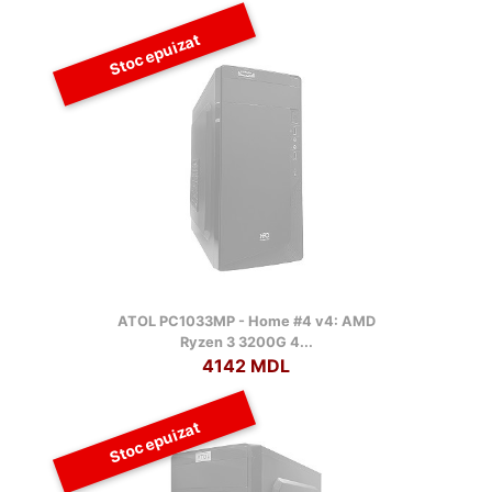
Stoc epuizat
ATOL PC1033MP - Home #4 v4: AMD
Ryzen 3 3200G 4...
4142 MDL
Stoc epuizat