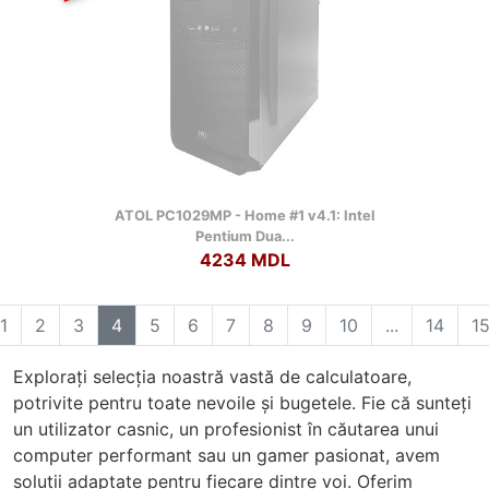
ATOL PC1029MP - Home #1 v4.1: Intel
Pentium Dua...
4234 MDL
1
2
3
4
5
6
7
8
9
10
...
14
1
Explorați selecția noastră vastă de calculatoare,
potrivite pentru toate nevoile și bugetele. Fie că sunteți
un utilizator casnic, un profesionist în căutarea unui
computer performant sau un gamer pasionat, avem
soluții adaptate pentru fiecare dintre voi. Oferim