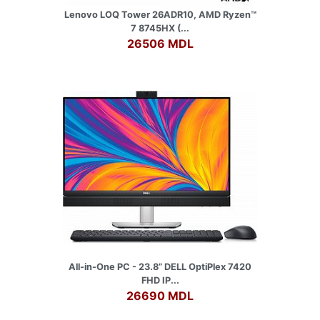
Lenovo LOQ Tower 26ADR10, AMD Ryzen™
7 8745HX (...
26506 MDL
All-in-One PC - 23.8” DELL OptiPlex 7420
FHD IP...
26690 MDL