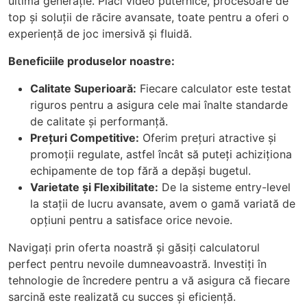
ultimă generație. Plăci video puternice, procesoare de
top și soluții de răcire avansate, toate pentru a oferi o
experiență de joc imersivă și fluidă.
Beneficiile produselor noastre:
Calitate Superioară:
Fiecare calculator este testat
riguros pentru a asigura cele mai înalte standarde
de calitate și performanță.
Prețuri Competitive:
Oferim prețuri atractive și
promoții regulate, astfel încât să puteți achiziționa
echipamente de top fără a depăși bugetul.
Varietate și Flexibilitate:
De la sisteme entry-level
la stații de lucru avansate, avem o gamă variată de
opțiuni pentru a satisface orice nevoie.
Navigați prin oferta noastră și găsiți calculatorul
perfect pentru nevoile dumneavoastră. Investiți în
tehnologie de încredere pentru a vă asigura că fiecare
sarcină este realizată cu succes și eficiență.