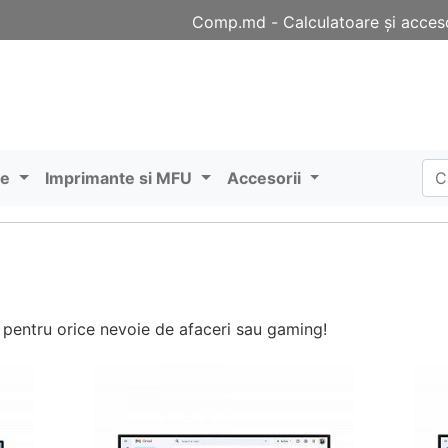
Comp.md - Сalculatoare și acceso
re
Imprimante si MFU
Accesorii
pentru orice nevoie de afaceri sau gaming!