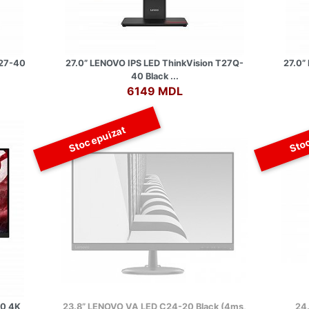
T27-40
27.0” LENOVO IPS LED ThinkVision T27Q-
27.0”
40 Black ...
6149 MDL
Stoc epuizat
Stoc
10 4K
23.8” LENOVO VA LED C24-20 Black (4ms,
24