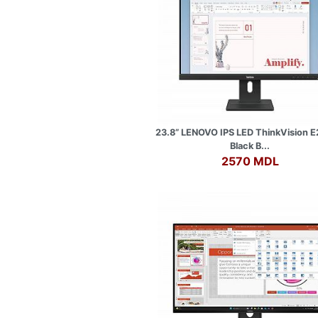
23.8” LENOVO IPS LED ThinkVision 
Black B...
2570 MDL