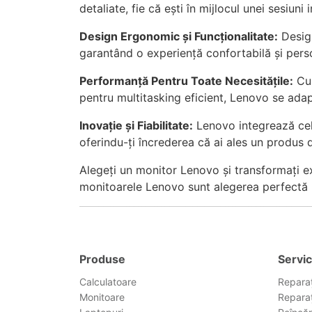
detaliate, fie că ești în mijlocul unei sesiu
Design Ergonomic și Funcționalitate:
Design
garantând o experiență confortabilă și perso
Performanță Pentru Toate Necesitățile:
Cu 
pentru multitasking eficient, Lenovo se adap
Inovație și Fiabilitate:
Lenovo integrează cele
oferindu-ți încrederea că ai ales un produs de
Alegeți un monitor Lenovo și transformați ex
monitoarele Lenovo sunt alegerea perfectă pe
Produse
Servic
Calculatoare
Reparaț
Monitoare
Reparaț