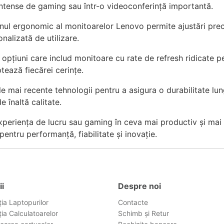
ni intense de gaming sau într-o videoconferință importantă.
ul ergonomic al monitoarelor Lenovo permite ajustări precis
nalizată de utilizare.
opțiuni care includ monitoare cu rate de refresh ridicate p
tează fiecărei cerințe.
 mai recente tehnologii pentru a asigura o durabilitate lun
 înaltă calitate.
periența de lucru sau gaming în ceva mai productiv și mai pl
ntru performanță, fiabilitate și inovație.
ii
Despre noi
ia Laptopurilor
Contacte
ia Calculatoarelor
Schimb și Retur