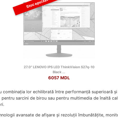
Stoc epuizat
27.0" LENOVO IPS LED ThinkVision S27q-10
Black ...
6057 MDL
ombinația lor echilibrată între performanță superioară și fi
 pentru sarcini de birou sau pentru multimedia de înaltă c
ri.
nologii avansate de afișare și rezoluții îmbunătățite, monit