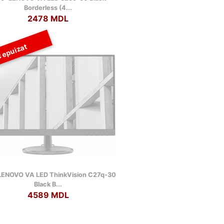
Borderless (4...
2478 MDL
 epuizat
 LENOVO VA LED ThinkVision C27q-30
Black B...
4589 MDL