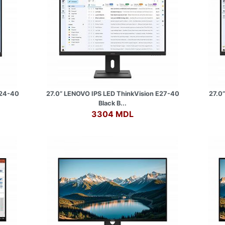
E24-40
27.0” LENOVO IPS LED ThinkVision E27-40
27.0
Black B...
3304 MDL