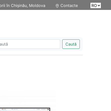
rii în Chișinău, Moldova
Contacte
Caută