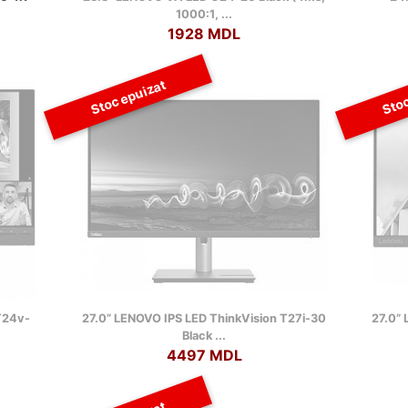
1000:1, ...
1928 MDL
Stoc epuizat
Stoc
T24v-
27.0” LENOVO IPS LED ThinkVision T27i-30
27.0”
Black ...
4497 MDL