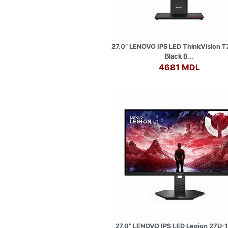
27.0” LENOVO IPS LED ThinkVision 
Black B...
4681 MDL
27.0” LENOVO IPS LED Legion 27U-