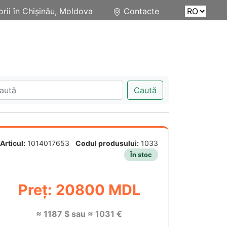
rii în Chișinău, Moldova
Contacte
Caută
Articul:
1014017653
Codul produsului:
1033
În stoc
Preț: 20800 MDL
≈ 1187 $ sau ≈ 1031 €