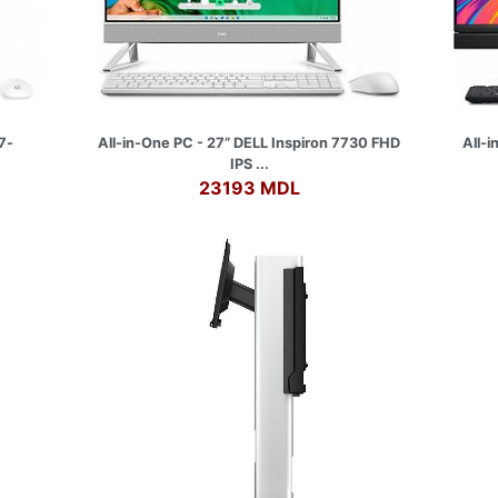
7-
All-in-One PC - 27” DELL Inspiron 7730 FHD
All-i
IPS ...
23193 MDL