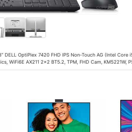
.8” DELL OptiPlex 7420 FHD IPS Non-Touch AG (Intel Core
ics, WiFi6E AX211 2x2 BT5.2, TPM, FHD Cam, KM5221W, P