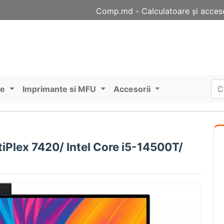
Comp.md - Сalculatoare și acceso
re
Imprimante si MFU
Accesorii
iPlex 7420/ Intel Core i5-14500T/