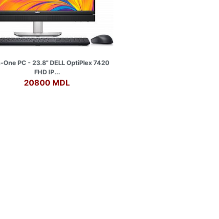
n-One PC - 23.8” DELL OptiPlex 7420
FHD IP...
20800 MDL