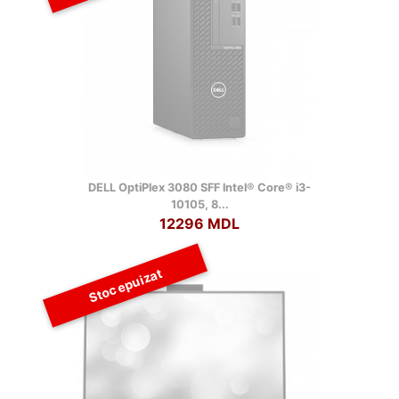
DELL OptiPlex 3080 SFF lntel® Core® i3-
10105, 8...
12296 MDL
Stoc epuizat