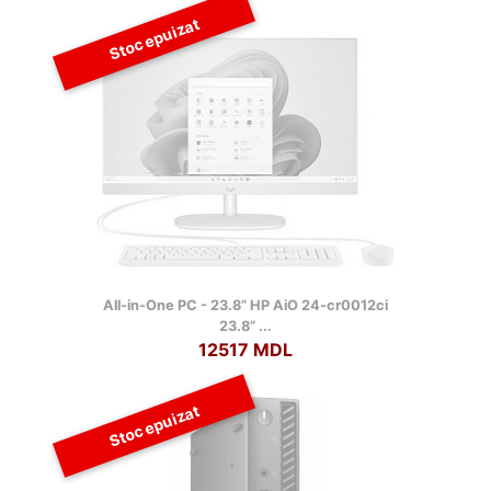
Stoc epuizat
All-in-One PC - 23.8” HP AiO 24-cr0012ci
23.8” ...
12517 MDL
Stoc epuizat