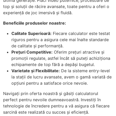
ultimă generație. Plăci video puternice, procesoare de
top și soluții de răcire avansate, toate pentru a oferi o
experiență de joc imersivă și fluidă.
Beneficiile produselor noastre:
Calitate Superioară:
Fiecare calculator este testat
riguros pentru a asigura cele mai înalte standarde
de calitate și performanță.
Prețuri Competitive:
Oferim prețuri atractive și
promoții regulate, astfel încât să puteți achiziționa
echipamente de top fără a depăși bugetul.
Varietate și Flexibilitate:
De la sisteme entry-level
la stații de lucru avansate, avem o gamă variată de
opțiuni pentru a satisface orice nevoie.
Navigați prin oferta noastră și găsiți calculatorul
perfect pentru nevoile dumneavoastră. Investiți în
tehnologie de încredere pentru a vă asigura că fiecare
sarcină este realizată cu succes și eficiență.