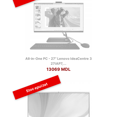
All-in-One PC - 27" Lenovo IdeaCentre 3
27IAP7,...
13069 MDL
Stoc epuizat