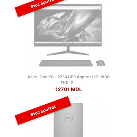
Stoc epuizat
All-in-One PC - 27" ACER Aspire C27-1800
FHD IP...
12701 MDL
Stoc epuizat