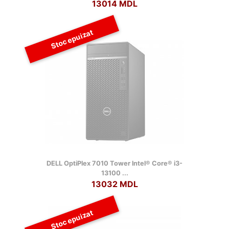
13014 MDL
Stoc epuizat
DELL OptiPlex 7010 Tower lntel® Core® i3-
13100 ...
13032 MDL
Stoc epuizat