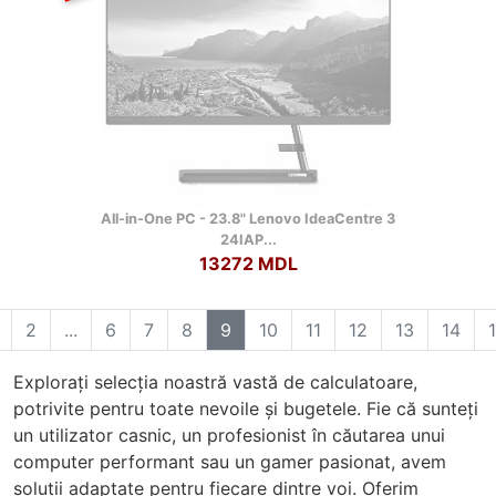
All-in-One PC - 23.8" Lenovo IdeaCentre 3
24IAP...
13272 MDL
2
...
6
7
8
9
10
11
12
13
14
Explorați selecția noastră vastă de calculatoare,
potrivite pentru toate nevoile și bugetele. Fie că sunteți
un utilizator casnic, un profesionist în căutarea unui
computer performant sau un gamer pasionat, avem
soluții adaptate pentru fiecare dintre voi. Oferim