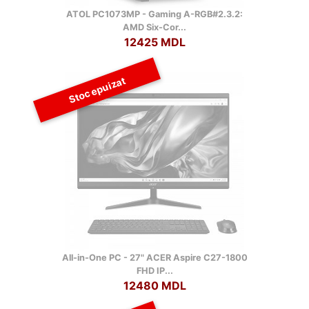
ATOL PC1073MP - Gaming A-RGB#2.3.2:
AMD Six-Cor...
12425 MDL
Stoc epuizat
All-in-One PC - 27" ACER Aspire C27-1800
FHD IP...
12480 MDL