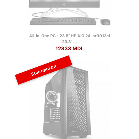
All-in-One PC - 23.8” HP AiO 24-cr0013ci
23.8” ...
12333 MDL
Stoc epuizat