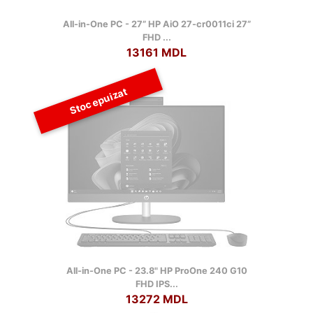
All-in-One PC - 27” HP AiO 27-cr0011ci 27”
FHD ...
13161 MDL
Stoc epuizat
All-in-One PC - 23.8" HP ProOne 240 G10
FHD IPS...
13272 MDL