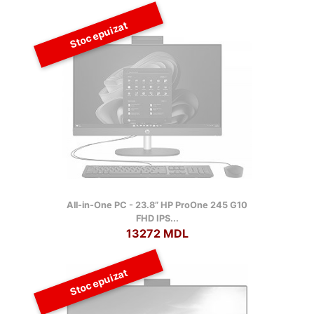
Stoc epuizat
All-in-One PC - 23.8” HP ProOne 245 G10
FHD IPS...
13272 MDL
Stoc epuizat