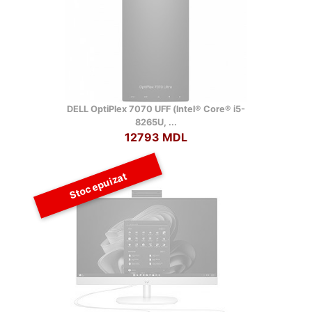
DELL OptiPlex 7070 UFF (lntel® Core® i5-
8265U, ...
12793 MDL
Stoc epuizat