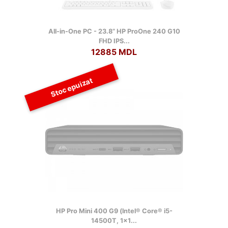
All-in-One PC - 23.8” HP ProOne 240 G10
FHD IPS...
12885 MDL
Stoc epuizat
HP Pro Mini 400 G9 (lntel® Core® i5-
14500T, 1x1...