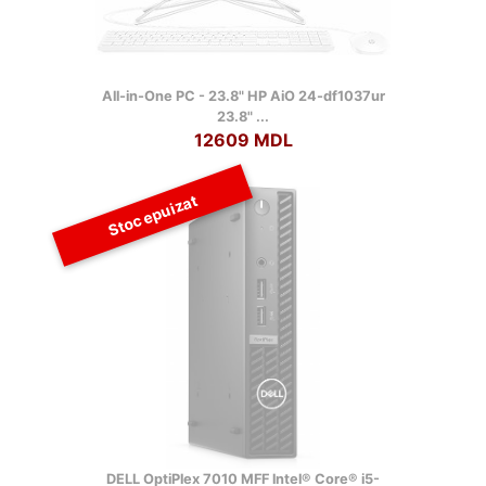
All-in-One PC - 23.8" HP AiO 24-df1037ur
23.8" ...
12609 MDL
Stoc epuizat
DELL OptiPlex 7010 MFF lntel® Core® i5-