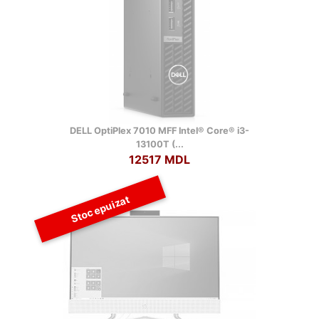
DELL OptiPlex 7010 MFF lntel® Core® i3-
13100T (...
12517 MDL
Stoc epuizat