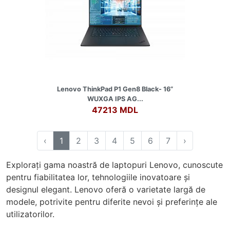
Lenovo ThinkPad P1 Gen8 Black- 16”
WUXGA IPS AG...
47213 MDL
‹
1
2
3
4
5
6
7
›
Explorați gama noastră de laptopuri Lenovo, cunoscute
pentru fiabilitatea lor, tehnologiile inovatoare și
designul elegant. Lenovo oferă o varietate largă de
modele, potrivite pentru diferite nevoi și preferințe ale
utilizatorilor.