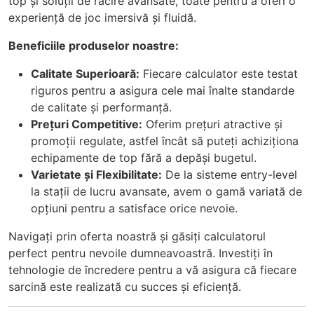
top și soluții de răcire avansate, toate pentru a oferi o
experiență de joc imersivă și fluidă.
Beneficiile produselor noastre:
Calitate Superioară:
Fiecare calculator este testat
riguros pentru a asigura cele mai înalte standarde
de calitate și performanță.
Prețuri Competitive:
Oferim prețuri atractive și
promoții regulate, astfel încât să puteți achiziționa
echipamente de top fără a depăși bugetul.
Varietate și Flexibilitate:
De la sisteme entry-level
la stații de lucru avansate, avem o gamă variată de
opțiuni pentru a satisface orice nevoie.
Navigați prin oferta noastră și găsiți calculatorul
perfect pentru nevoile dumneavoastră. Investiți în
tehnologie de încredere pentru a vă asigura că fiecare
sarcină este realizată cu succes și eficiență.