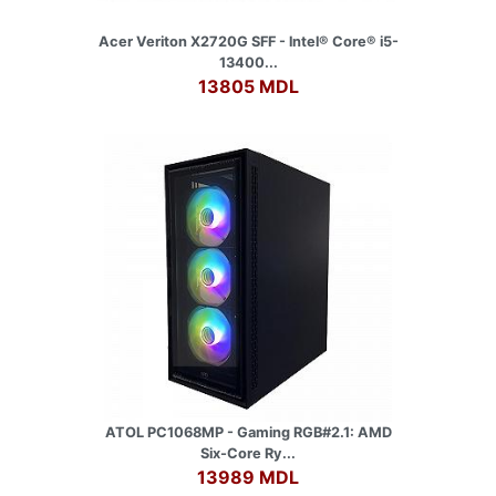
Acer Veriton X2720G SFF - lntel® Core® i5-
13400...
13805 MDL
ATOL PC1068MP - Gaming RGB#2.1: AMD
Six-Core Ry...
13989 MDL