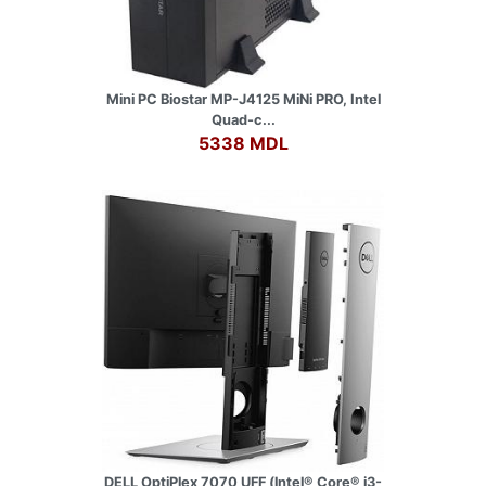
Mini PC Biostar MP-J4125 MiNi PRO, Intel
Quad-c...
5338 MDL
DELL OptiPlex 7070 UFF (lntel® Core® i3-