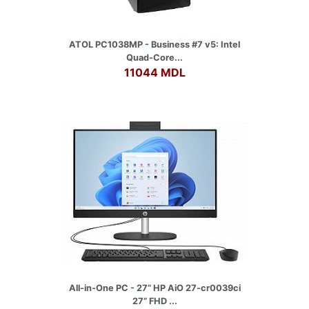
ATOL PC1038MP - Business #7 v5: Intel
Quad-Core...
11044 MDL
All-in-One PC - 27” HP AiO 27-cr0039ci
27” FHD ...