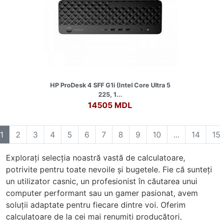
HP ProDesk 4 SFF G1i (Intel Core Ultra 5
225, 1...
14505 MDL
1
2
3
4
5
6
7
8
9
10
...
14
1
Explorați selecția noastră vastă de calculatoare,
potrivite pentru toate nevoile și bugetele. Fie că sunteți
un utilizator casnic, un profesionist în căutarea unui
computer performant sau un gamer pasionat, avem
soluții adaptate pentru fiecare dintre voi. Oferim
calculatoare de la cei mai renumiți producători,