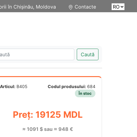
rii în Chișinău, Moldova
Contacte
Caută
Articul:
B405
Codul produsului:
684
În stoc
Preț: 19125 MDL
≈ 1091 $ sau ≈ 948 €