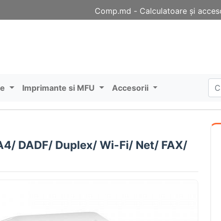
Comp.md - Сalculatoare și acceso
re
Imprimante si MFU
Accesorii
4/ DADF/ Duplex/ Wi-Fi/ Net/ FAX/