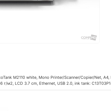
ank M2110 white, Mono Printer/Scanner/Copier/Net, A4, P
6 г/м2, LCD 3.7 cm, Ethernet, USB 2.0, ink tank: C13T03P