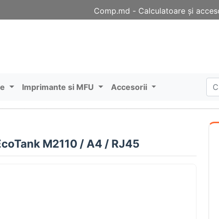
Comp.md - Сalculatoare și acceso
re
Imprimante si MFU
Accesorii
coTank M2110 / A4 / RJ45