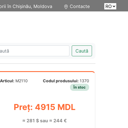
rii în Chișinău, Moldova
Contacte
Caută
Articul:
M2110
Codul produsului:
1370
În stoc
Preț: 4915 MDL
≈ 281 $ sau ≈ 244 €