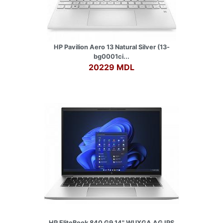
HP Pavilion Aero 13 Natural Silver (13-
bg0001ci...
20229 MDL
HP EliteBook 840 G9 14" WUXGA AG IPS