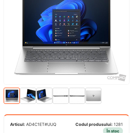
Articul:
AD4C1ET#UUQ
Codul produsului:
1281
În stoc