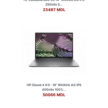
250nits (I...
23487 MDL
HP Zbook X G1i - 16” WUXGA AG IPS
400nits 100%...
50066 MDL