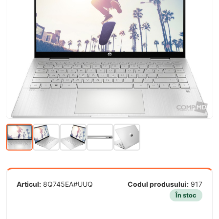
Articul:
8Q745EA#UUQ
Codul produsului:
917
În stoc