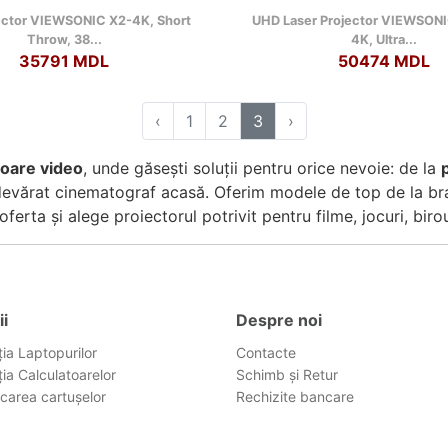
ector VIEWSONIC X2-4K, Short
UHD Laser Projector VIEWSON
Throw, 38...
4K, Ultra...
35791 MDL
50474 MDL
‹
1
2
3
›
toare video
, unde găsești soluții pentru orice nevoie: de la
evărat cinematograf acasă. Oferim modele de top de la bra
ferta și alege proiectorul potrivit pentru filme, jocuri, biro
ii
Despre noi
ia Laptopurilor
Contacte
ia Calculatoarelor
Schimb și Retur
carea cartușelor
Rechizite bancare
g