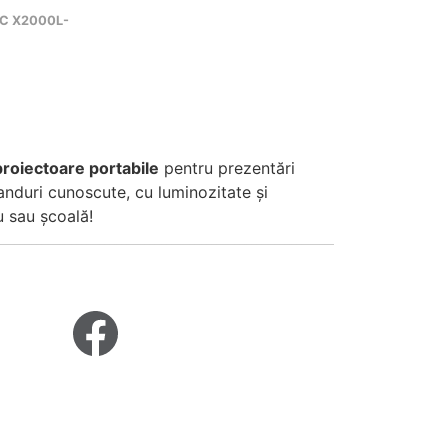
IC X2000L-
proiectoare portabile
pentru prezentări
nduri cunoscute, cu luminozitate și
u sau școală!