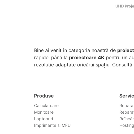
UHD Proj
Bine ai venit în categoria noastră de
proiec
rapide, până la
proiectoare 4K
pentru un ad
rezoluție adaptate oricărui spațiu. Consultă o
Produse
Servic
Calculatoare
Reparaț
Monitoare
Reparaț
Laptopuri
Reîncăr
Imprimante si MFU
Hostin