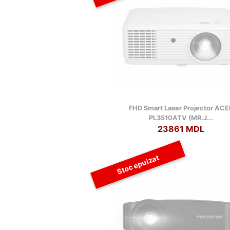
FHD Smart Laser Projector ACE
PL3510ATV (MR.J...
23861 MDL
Stoc epuizat