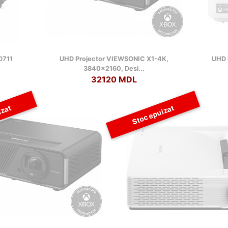
D711
UHD Projector VIEWSONIC X1-4K,
UHD 
3840x2160, Desi...
32120 MDL
izat
Stoc epuizat