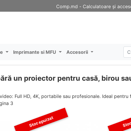
Comp.md - Сalculatoare și acceso
re
Imprimante si MFU
Accesorii
ră un proiector pentru casă, birou sau
o: Full HD, 4K, portabile sau profesionale. Ideal pentru fil
agina 3
Stoc epuizat
Stoc