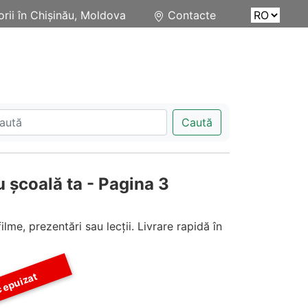
rii în Chișinău, Moldova
Contacte
Caută
 școală ta - Pagina 3
me, prezentări sau lecții. Livrare rapidă în
 epuizat