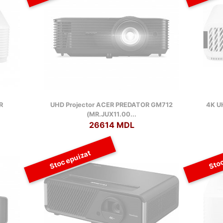
R
UHD Projector ACER PREDATOR GM712
4K U
(MR.JUX11.00...
26614 MDL
Stoc epuizat
Stoc