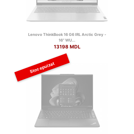
Lenovo ThinkBook 16 G6 IRL Arctic Grey -
16” WU...
13198 MDL
Stoc epuizat