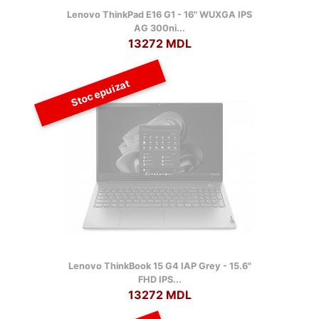
Lenovo ThinkPad E16 G1 - 16" WUXGA IPS
AG 300ni...
13272 MDL
Stoc epuizat
Lenovo ThinkBook 15 G4 IAP Grey - 15.6"
FHD IPS...
13272 MDL