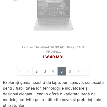
Lenovo ThinkBook 14 G3 ACL Grey - 14.0"
FHD IPS...
16640 MDL
‹
1
2
3
4
5
6
7
›
Explorați gama noastră de laptopuri Lenovo, cunoscute
pentru fiabilitatea lor, tehnologiile inovatoare și
designul elegant. Lenovo oferă o varietate largă de
modele, potrivite pentru diferite nevoi și preferințe ale
utilizatorilor.