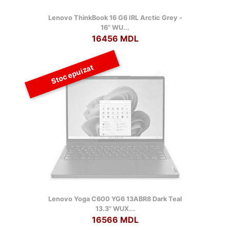
Lenovo ThinkBook 16 G6 IRL Arctic Grey -
16” WU...
16456 MDL
Stoc epuizat
Lenovo Yoga C600 YG6 13ABR8 Dark Teal
13.3" WUX...
16566 MDL