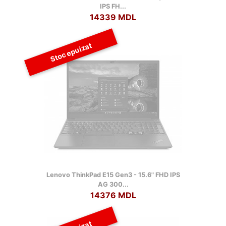
IPS FH...
14339 MDL
Stoc epuizat
Lenovo ThinkPad E15 Gen3 - 15.6" FHD IPS
AG 300...
14376 MDL