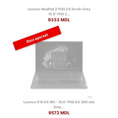
Lenovo IdeaPad 3 15ALC6 Arctic Grey
15.6" FHD 2...
9333 MDL
Stoc epuizat
Lenovo V15 G4 IRU - 15.6” FHD AG 300 nits
(Inte...
9572 MDL