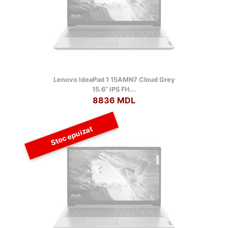
Lenovo IdeaPad 1 15AMN7 Cloud Grey
15.6” IPS FH...
8836 MDL
Stoc epuizat