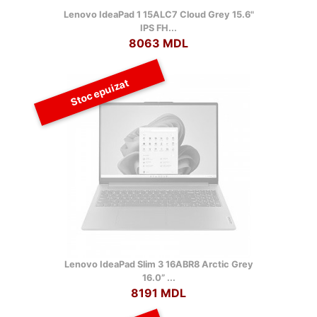
Lenovo IdeaPad 1 15ALC7 Cloud Grey 15.6"
IPS FH...
8063 MDL
Stoc epuizat
Lenovo IdeaPad Slim 3 16ABR8 Arctic Grey
16.0” ...
8191 MDL