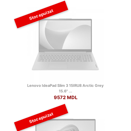
Stoc epuizat
Lenovo IdeaPad Slim 3 15IRU8 Arctic Grey
15.6" ...
9572 MDL
Stoc epuizat