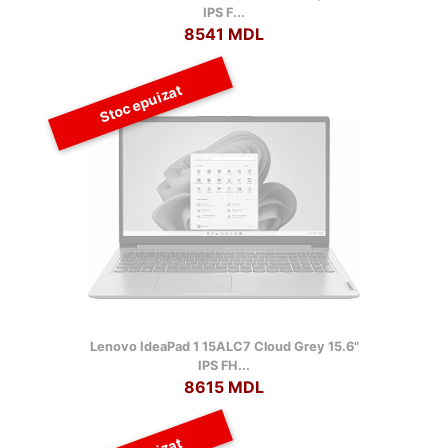
IPS F...
8541 MDL
Stoc epuizat
Lenovo IdeaPad 1 15ALC7 Cloud Grey 15.6"
IPS FH...
8615 MDL