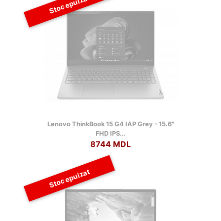
Stoc epuizat
Lenovo ThinkBook 15 G4 IAP Grey - 15.6"
FHD IPS...
8744 MDL
Stoc epuizat