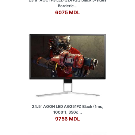
23.8" AOC IPS LED Q24P2Q Black 3-sides
Borderle...
6075 MDL
24.5" AGON LED AG251FZ Black (1ms,
1000:1, 350c...
9756 MDL