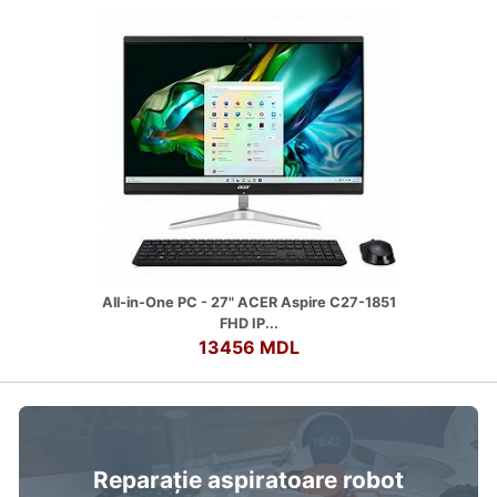
All-in-One PC - 27" ACER Aspire C27-1851
FHD IP...
13456 MDL
Reparație aspiratoare robot