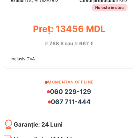
Articul:
DQ.BLUME.002
Codul produsului:
593
Nu este în stoc
Preț: 13456 MDL
≈ 768 $ sau ≈ 667 €
Inclusiv TVA
MOMENTAN OFFLINE
060 229-129
067 711-444
Garanție: 24 Luni