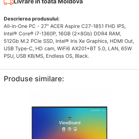
Livrare în toată Moldova
Descrierea produsului:
All-in-One PC - 27" ACER Aspire C27-1851 FHD IPS,
Intel® Core® i7-1360P, 16GB (2x8Gb) DDR4 RAM,
512Gb M.2 PCIe SSD, Intel® Iris Xe Graphics, HDMI Out,
USB Type-C, HD cam, WiFi6 AX201+BT 5.0, LAN, 65W
PSU, USB KB/MS, Endless OS, Black.
Produse similare: