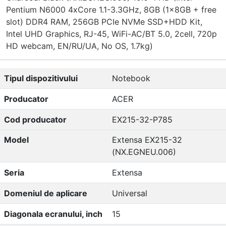
Pentium N6000 4xCore 1.1-3.3GHz, 8GB (1x8GB + free
slot) DDR4 RAM, 256GB PCIe NVMe SSD+HDD Kit,
Intel UHD Graphics, RJ-45, WiFi-AC/BT 5.0, 2cell, 720p
HD webcam, EN/RU/UA, No OS, 1.7kg)
Tipul dispozitivului
Notebook
Producator
ACER
Cod producator
EX215-32-P785
Model
Extensa EX215-32
(NX.EGNEU.006)
Seria
Extensa
Domeniul de aplicare
Universal
Diagonala ecranului, inch
15