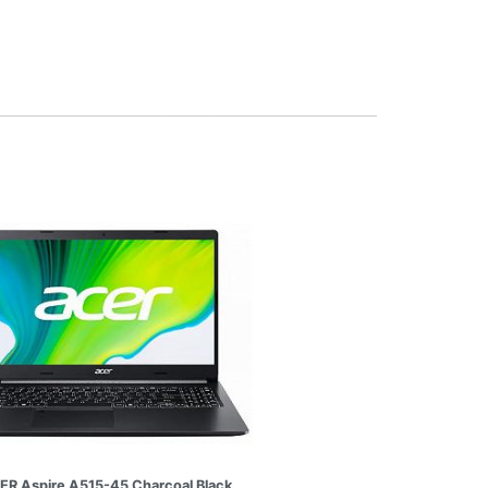
ER Aspire A515-45 Charcoal Black