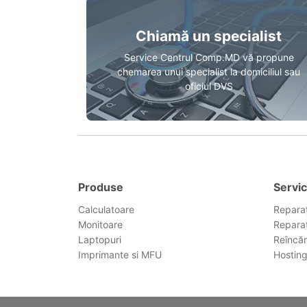
Chiamă un specialist
Service Centrul Comp.MD vă propune
chemarea unui specialist la domiciliul sau
oficiul DVS
Produse
Servic
Calculatoare
Reparaț
Monitoare
Reparaț
Laptopuri
Reîncăr
Imprimante si MFU
Hostin