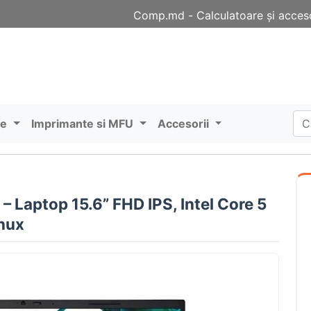
Comp.md - Сalculatoare și acceso
re
Imprimante si MFU
Accesorii
 Laptop 15.6” FHD IPS, Intel Core 5
nux