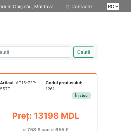
rii în Chișinău, Moldova
Contacte
Caută
Articul:
AG15-72P-
Codul produsului:
557T
1261
În stoc
Preț: 13198 MDL
≈ 753 $ sau ≈ 655 €