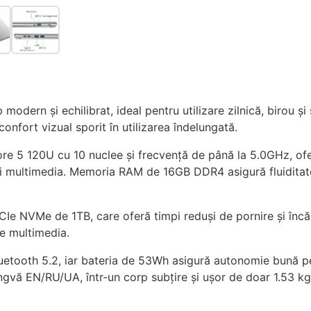
dern și echilibrat, ideal pentru utilizare zilnică, birou și
confort vizual sporit în utilizarea îndelungată.
ore 5 120U cu 10 nuclee și frecvență de până la 5.0GHz, of
 și multimedia. Memoria RAM de 16GB DDR4 asigură fluiditate î
e NVMe de 1TB, care oferă timpi reduși de pornire și încărca
re multimedia.
uetooth 5.2, iar bateria de 53Wh asigură autonomie bună pe 
ingvă EN/RU/UA, într-un corp subțire și ușor de doar 1.53 kg