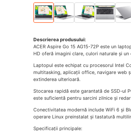
Descrierea produsului:
ACER Aspire Go 15 AG15-72P este un laptop mo
HD oferă imagini clare, culori naturale și un 
Laptopul este echipat cu procesorul Intel C
multitasking, aplicații office, navigare web
extinderea ulterioară.
Stocarea rapidă este garantată de SSD-ul PCI
este suficientă pentru sarcini zilnice și reda
Conectivitatea modernă include WiFi 6 și Bl
operare Linux preinstalat și tastatură multil
Specificații principale: