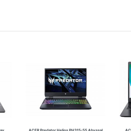
ray
ACER Predator Helios PH315-55 Abyssal
AC