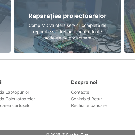
Reparațiea proiectoarelor
Comp.MD vă oferă servicii complete de
reparație și întreținere pentru toate
modelele de proiectoare
ii
Despre noi
ia Laptopurilor
Contacte
ia Calculatoarelor
Schimb și Retur
carea cartușelor
Rechizite bancare
g
© 2026 IT Service Grup