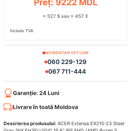
Preț: 9222 MDL
≈ 527 $ sau ≈ 457 €
Inclusiv TVA
MOMENTAN OFFLINE
060 229-129
067 711-444
Garanție: 24 Luni
Livrare în toată Moldova
Descrierea produsului:
ACER Extensa EX215-23 Steel
Gray (NX.EH3EU.004) 15.6" IPS FHD (AMD Ryzen 5