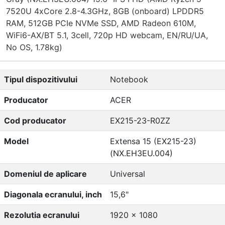
7520U 4xCore 2.8-4.3GHz, 8GB (onboard) LPDDR5
RAM, 512GB PCIe NVMe SSD, AMD Radeon 610M,
WiFi6-AX/BT 5.1, 3cell, 720p HD webcam, EN/RU/UA,
No OS, 1.78kg)
Tipul dispozitivului
Notebook
Producator
ACER
Cod producator
EX215-23-R0ZZ
Model
Extensa 15 (EX215-23)
(NX.EH3EU.004)
Domeniul de aplicare
Universal
Diagonala ecranului, inch
15,6"
Rezolutia ecranului
1920 x 1080