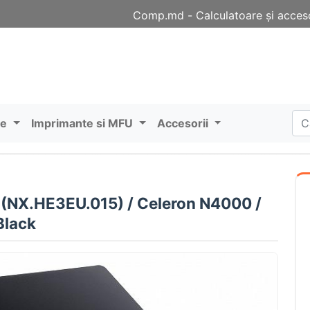
Comp.md - Сalculatoare și acceso
re
Imprimante si MFU
Accesorii
 (NX.HE3EU.015) / Celeron N4000 /
Black