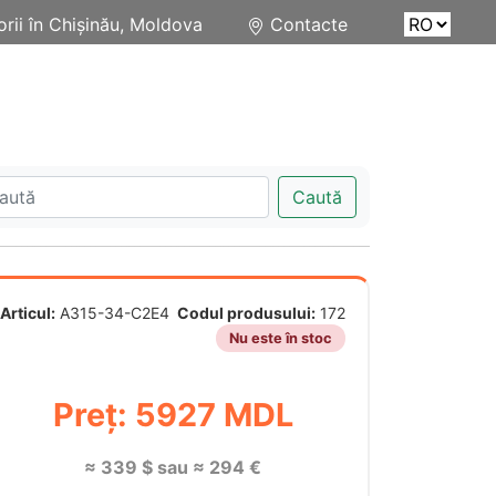
rii în Chișinău, Moldova
Contacte
Caută
Articul:
A315-34-C2E4
Codul produsului:
172
Nu este în stoc
Preț: 5927 MDL
≈ 339 $ sau ≈ 294 €