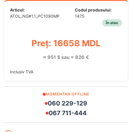
Articul:
Codul produsului:
ATOL_NG#1.1_PC1090MP
1475
În stoc
Preț: 16658 MDL
≈ 951 $ sau ≈ 826 €
Inclusiv TVA
MOMENTAN OFFLINE
060 229-129
067 711-444