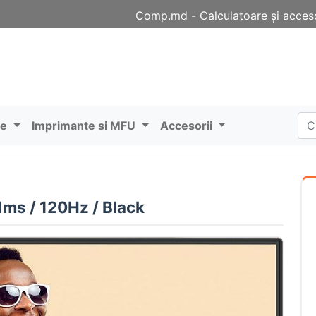
Comp.md - Сalculatoare și acceso
re
Imprimante si MFU
Accesorii
ms / 120Hz / Black