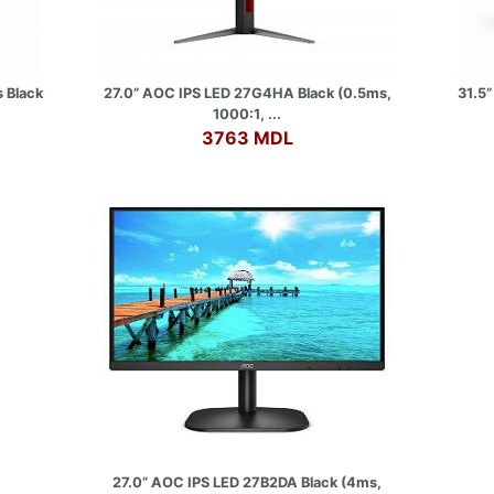
 Black
27.0” AOC IPS LED 27G4HA Black (0.5ms,
31.5
1000:1, ...
3763 MDL
27.0” AOC IPS LED 27B2DA Black (4ms,