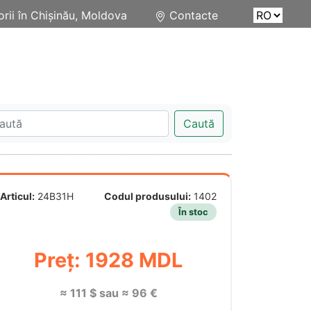
rii în Chișinău, Moldova
Contacte
Caută
Articul:
24B31H
Codul produsului:
1402
În stoc
Preț: 1928 MDL
≈ 111 $ sau ≈ 96 €