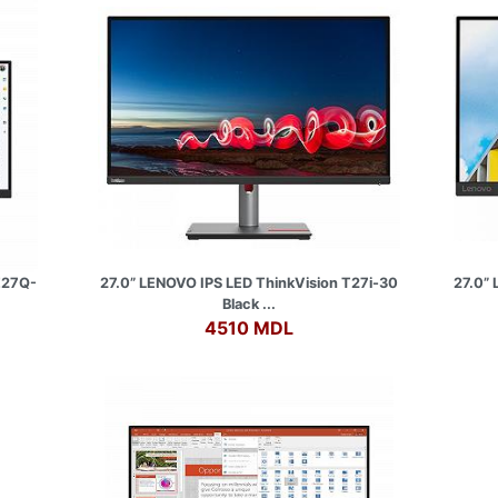
E27Q-
27.0” LENOVO IPS LED ThinkVision T27i-30
27.0”
Black ...
4510 MDL