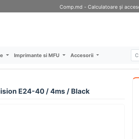
Comp.md - Сalculatoare și acceso
re
Imprimante si MFU
Accesorii
ision E24-40 / 4ms / Black