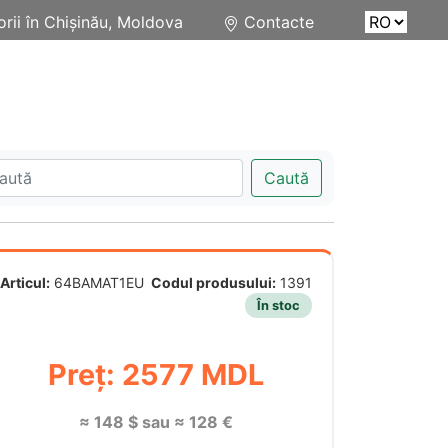
rii în Chișinău, Moldova
Contacte
Caută
Articul:
64BAMAT1EU
Codul produsului:
1391
În stoc
Preț: 2577 MDL
≈ 148 $ sau ≈ 128 €