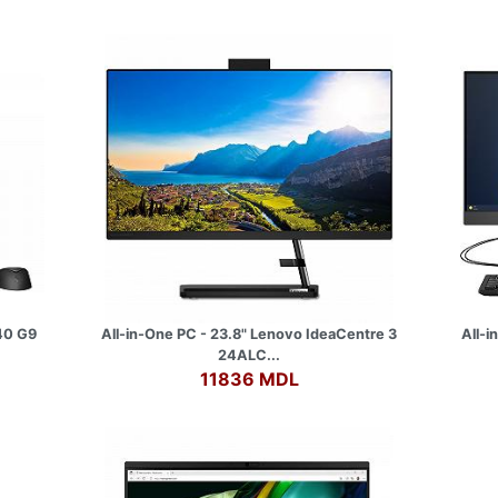
840 G9
All-in-One PC - 23.8" Lenovo IdeaCentre 3
All-i
24ALC...
11836 MDL