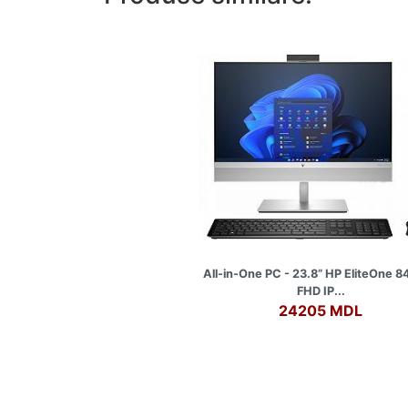
All-in-One PC - 23.8” HP EliteOne 
FHD IP...
24205 MDL