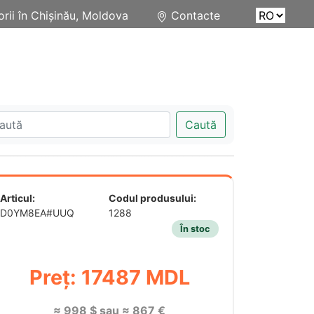
rii în Chișinău, Moldova
Contacte
Caută
Articul:
Codul produsului:
D0YM8EA#UUQ
1288
În stoc
Preț: 17487 MDL
≈ 998 $ sau ≈ 867 €