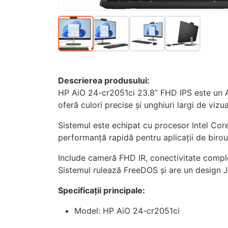
Descrierea produsului:
HP AiO 24-cr2051ci 23.8” FHD IPS este un All
oferă culori precise și unghiuri largi de vizua
Sistemul este echipat cu procesor Intel C
performanță rapidă pentru aplicații de birou 
Include cameră FHD IR, conectivitate comple
Sistemul rulează FreeDOS și are un design J
Specificații principale:
Model: HP AiO 24-cr2051ci