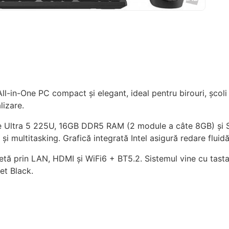
-in-One PC compact și elegant, ideal pentru birouri, școli s
lizare.
ore Ultra 5 225U, 16GB DDR5 RAM (2 module a câte 8GB) ș
și multitasking. Grafică integrată Intel asigură redare fluid
tă prin LAN, HDMI și WiFi6 + BT5.2. Sistemul vine cu tasta
et Black.