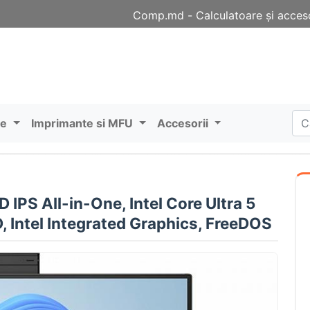
Comp.md - Сalculatoare și acceso
re
Imprimante si MFU
Accesorii
IPS All-in-One, Intel Core Ultra 5
 Intel Integrated Graphics, FreeDOS