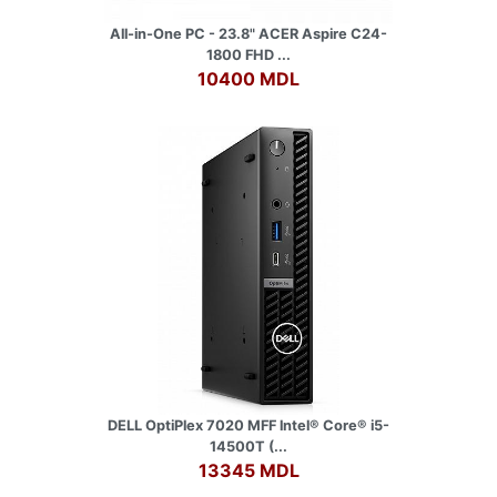
All-in-One PC - 23.8" ACER Aspire C24-
1800 FHD ...
10400 MDL
DELL OptiPlex 7020 MFF lntel® Core® i5-
14500T (...
13345 MDL