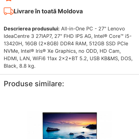
Livrare în toată Moldova
Descrierea produsului:
All-in-One PC - 27" Lenovo
IdeaCentre 3 27IAP7, 27" FHD IPS AG, Intel® Core™ i5-
13420H, 16GB (2x8GB) DDR4 RAM, 512GB SSD PCIe
NVMe, Intel® Iris® Xe Graphics, no ODD, HD Cam,
HDMI, LAN, WiFi6 11ax 2x2+BT 5.2, USB KB&MS, DOS,
Black, 8.8 kg.
Produse similare: