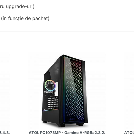
tru upgrade-uri)
în funcție de pachet)
.4.3:
ATOL PC1073MP - Gaming A-RGB#2.3.2:
ATOL