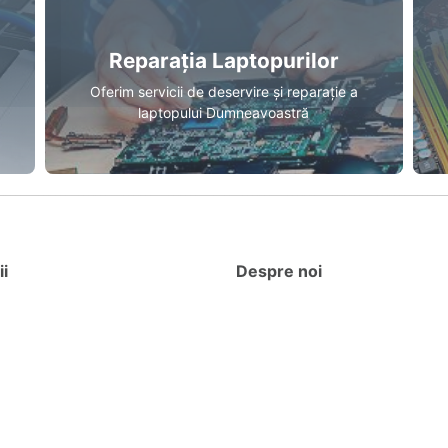
Reparația Laptopurilor
Oferim servicii de deservire și reparație a
laptopului Dumneavoastră
ii
Despre noi
ia Laptopurilor
Contacte
ia Calculatoarelor
Schimb și Retur
carea cartușelor
Rechizite bancare
g
© 2026 IT Service Grup