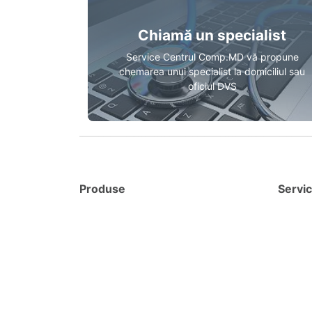
Chiamă un specialist
Service Centrul Comp.MD vă propune
chemarea unui specialist la domiciliul sau
oficiul DVS
Produse
Servic
Calculatoare
Reparaț
Monitoare
Reparaț
Laptopuri
Reîncăr
Imprimante si MFU
Hostin