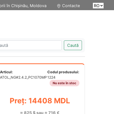
rii în Chișinău, Moldova
Contacte
Caută
Articul:
Codul produsului:
ATOL_NG#2.4.2_PC1070MP
1224
Nu este în stoc
Preț: 14408 MDL
≈ 825 $ sau ≈ 716 €