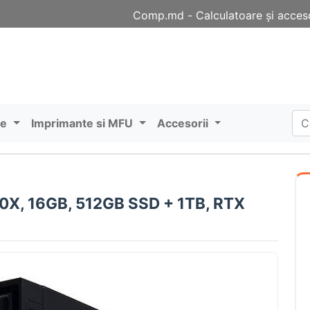
Comp.md - Сalculatoare și acceso
re
Imprimante si MFU
Accesorii
X, 16GB, 512GB SSD + 1TB, RTX