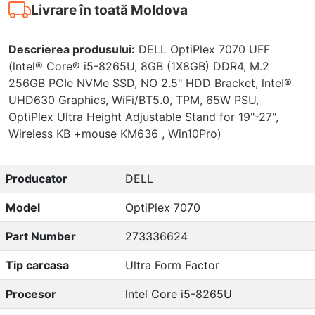
Livrare în toată Moldova
Descrierea produsului:
DELL OptiPlex 7070 UFF
(lntel® Core® i5-8265U, 8GB (1X8GB) DDR4, M.2
256GB PCIe NVMe SSD, NO 2.5" HDD Bracket, lnteI®
UHD630 Graphics, WiFi/BT5.0, TPM, 65W PSU,
OptiPlex Ultra Height Adjustable Stand for 19"-27",
Wireless KB +mouse KM636 , Win10Pro)
Producator
DELL
Model
OptiPlex 7070
Part Number
273336624
Tip carcasa
Ultra Form Factor
Procesor
lntel Core i5-8265U