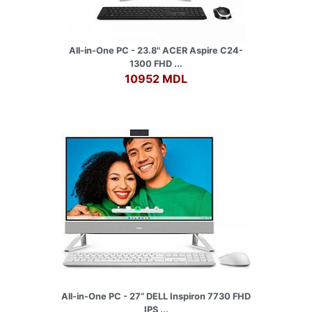
All-in-One PC - 23.8" ACER Aspire C24-
1300 FHD ...
10952 MDL
All-in-One PC - 27” DELL Inspiron 7730 FHD
IPS ...