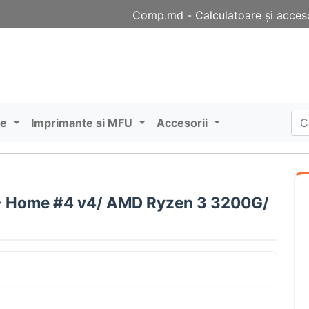
Comp.md - Сalculatoare și acceso
re
Imprimante si MFU
Accesorii
- Home #4 v4/ AMD Ryzen 3 3200G/