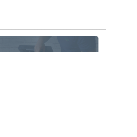
Reparația Imprimantelor
Oferim servicii de reparație a
imprimantelor laser și cu cerneală