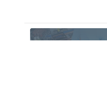
Reparația Calculatoarelor
Oferim servicii de intretinere si reparatie a
calculatoarelor desktop
Produse
Servic
Calculatoare
Reparaț