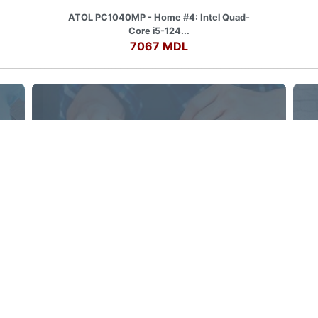
ATOL PC1040MP - Home #4: Intel Quad-
Core i5-124...
7067 MDL
Reparația Laptopurilor
Oferim servicii de deservire și reparație a
laptopului Dumneavoastră
ii
Despre noi
ia Laptopurilor
Contacte