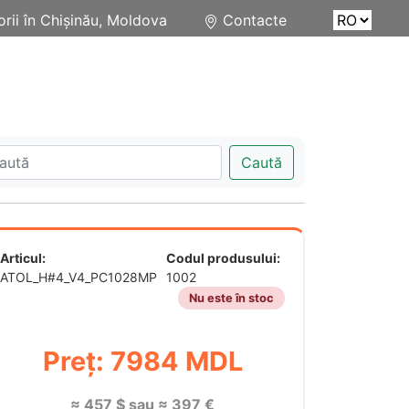
rii în Chișinău, Moldova
Contacte
Caută
Articul:
Codul produsului:
ATOL_H#4_V4_PC1028MP
1002
Nu este în stoc
Preț: 7984 MDL
≈ 457 $ sau ≈ 397 €