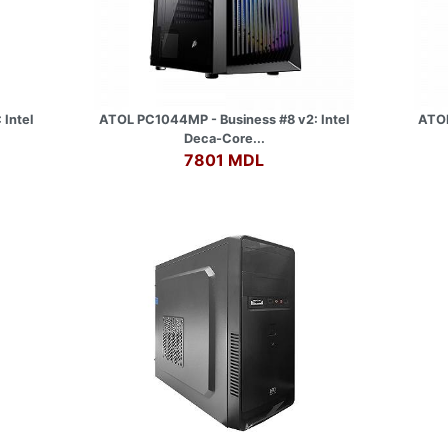
Intel
ATOL PC1044MP - Business #8 v2: Intel
ATOL
Deca-Core...
7801 MDL