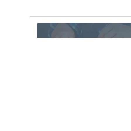
Reparația Laptopurilor
Oferim servicii de deservire și reparație a
laptopului Dumneavoastră
Produse
Servic
Calculatoare
Reparaț
Monitoare
Reparaț
Laptopuri
Reîncăr