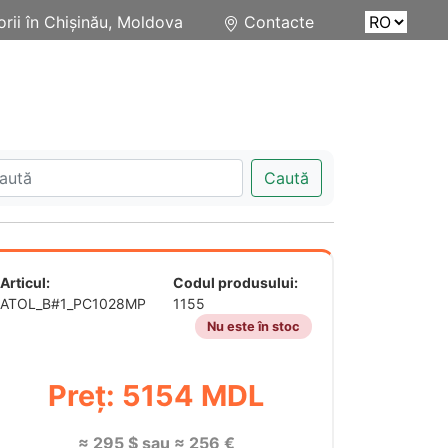
rii în Chișinău, Moldova
Contacte
Caută
Articul:
Codul produsului:
ATOL_B#1_PC1028MP
1155
Nu este în stoc
Preț: 5154 MDL
≈ 295 $ sau ≈ 256 €