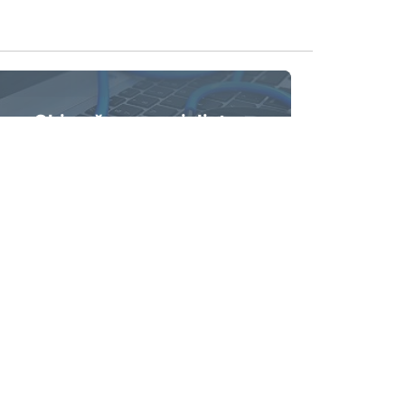
Chiamă un specialist
Service Centrul Comp.MD vă propune
chemarea unui specialist la domiciliul sau
oficiul DVS