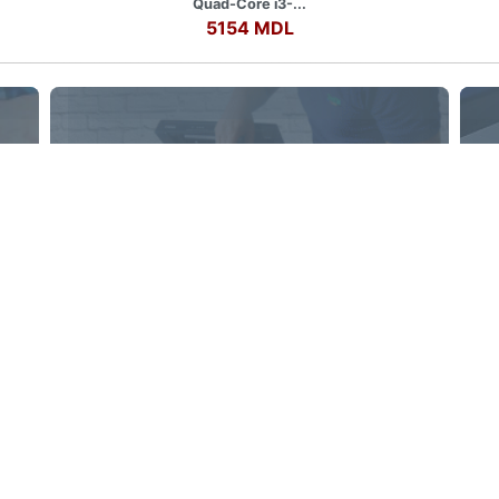
Quad-Core i3-...
5154 MDL
Reparația Imprimantelor
Oferim servicii de reparație a
imprimantelor laser și cu cerneală
ii
Despre noi
ia Laptopurilor
Contacte
ia Calculatoarelor
Schimb și Retur
carea cartușelor
Rechizite bancare