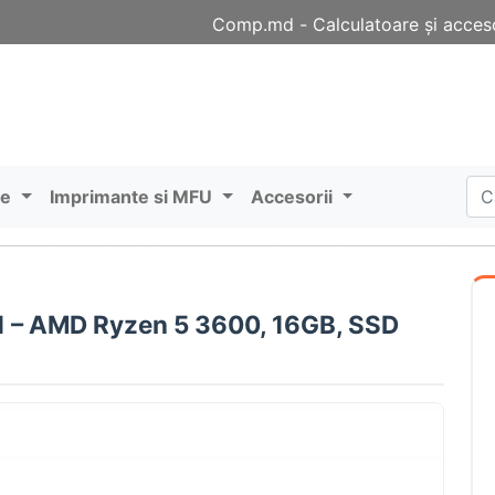
Comp.md - Сalculatoare și acceso
re
Imprimante si MFU
Accesorii
 – AMD Ryzen 5 3600, 16GB, SSD