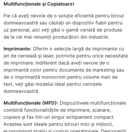
Multifuncționale și Copiatoare!
Fie că aveți nevoie de o soluție eficientă pentru biroul
dumneavoastră sau căutați un dispozitiv fiabil pentru
uz personal, aici veți găsi o gamă variată de produse
de la cei mai renumiți producători din industrie.
Imprimante:
Oferim o selecție largă de imprimante cu
jet de cerneală și laser, potrivite pentru orice necesitate
de imprimare. Indiferent dacă aveți nevoie de o
imprimantă color pentru documente de marketing sau
de o imprimantă monocrom pentru volume mari de
text, veți găsi modelul ideal pentru cerințele
dumneavoastră.
Multifuncționale (MFD):
Dispozitivele multifuncționale
combină funcționalitățile de imprimare, scanare,
copiere și fax într-un singur echipament compact.
Acestea sunt ideale pentru birouri mici și mijlocii,
economisind spațiu și costuri operaționale. Descoperiți