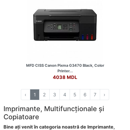
MFD CISS Canon Pixma G3470 Black, Color
Printer...
4038 MDL
‹
1
2
3
4
5
6
7
›
Imprimante, Multifuncționale și
Copiatoare
Bine ați venit în categoria noastră de Imprimante,