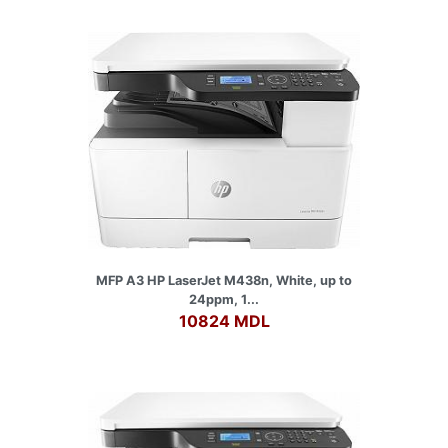
MFP A3 HP LaserJet M438n, White, up to
24ppm, 1...
10824 MDL