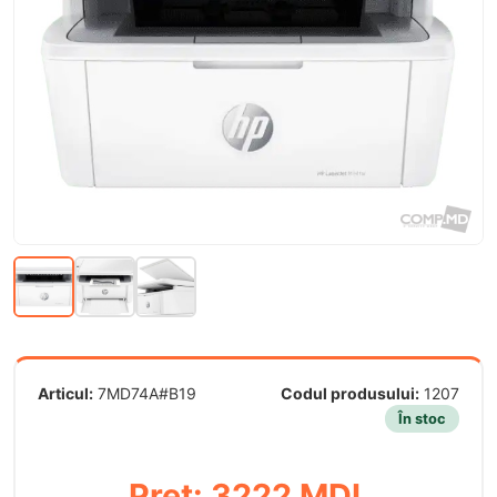
Articul:
7MD74A#B19
Codul produsului:
1207
În stoc
Preț: 3222 MDL