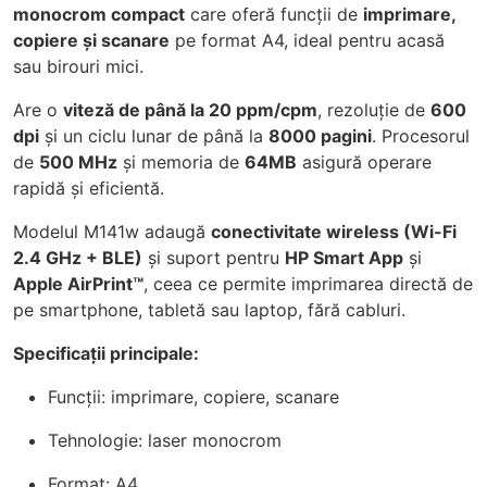
monocrom compact
care oferă funcții de
imprimare,
copiere și scanare
pe format A4, ideal pentru acasă
sau birouri mici.
Are o
viteză de până la 20 ppm/cpm
, rezoluție de
600
dpi
și un ciclu lunar de până la
8000 pagini
. Procesorul
de
500 MHz
și memoria de
64MB
asigură operare
rapidă și eficientă.
Modelul M141w adaugă
conectivitate wireless (Wi-Fi
2.4 GHz + BLE)
și suport pentru
HP Smart App
și
Apple AirPrint™
, ceea ce permite imprimarea directă de
pe smartphone, tabletă sau laptop, fără cabluri.
Specificații principale:
Funcții: imprimare, copiere, scanare
Tehnologie: laser monocrom
Format: A4