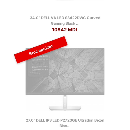
34.0” DELL VA LED S3422DWG Curved
Gaming Black ...
10842 MDL
Stoc epuizat
27.0” DELL IPS LED P2723QE Ultrathin Bezel
Blac...