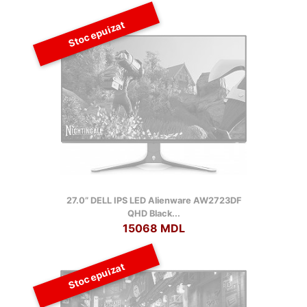
Stoc epuizat
27.0” DELL IPS LED Alienware AW2723DF
QHD Black...
15068 MDL
Stoc epuizat