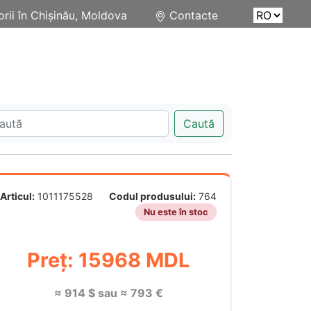
rii în Chișinău, Moldova
Contacte
Caută
Articul:
1011175528
Codul produsului:
764
Nu este în stoc
Preț: 15968 MDL
≈ 914 $ sau ≈ 793 €