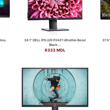
1ms,
24.1" DELL IPS LED P2421 Ultrathin Bezel
27.0
Black ...
6333 MDL