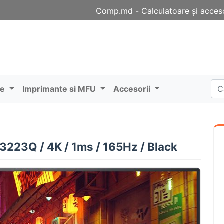
Comp.md - Сalculatoare și acceso
re
Imprimante si MFU
Accesorii
3223Q / 4K / 1ms / 165Hz / Black