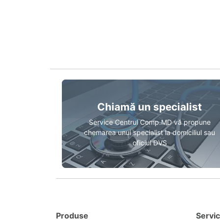
Chiamă un specialist
Service Centrul Comp.MD vă propune
chemarea unui specialist la domiciliul sau
oficiul DVS
Produse
Servic