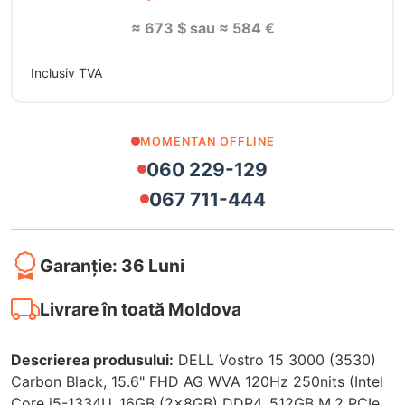
≈ 673 $ sau ≈ 584 €
Inclusiv TVA
MOMENTAN OFFLINE
060 229-129
067 711-444
Garanție: 36 Luni
Livrare în toată Moldova
Descrierea produsului:
DELL Vostro 15 3000 (3530)
Carbon Black, 15.6" FHD AG WVA 120Hz 250nits (Intel
Core i5-1334U, 16GB (2x8GB) DDR4, 512GB M.2 PCIe