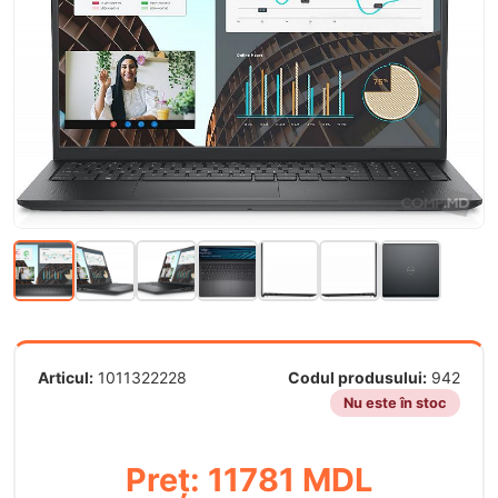
Articul:
1011322228
Codul produsului:
942
Nu este în stoc
Preț: 11781 MDL