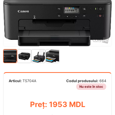
Articul:
TS704A
Codul produsului:
664
Nu este în stoc
Preț: 1953 MDL