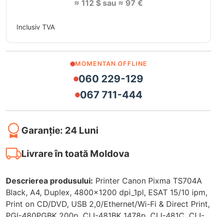
≈ 112 $ sau ≈ 97 €
Inclusiv TVA
MOMENTAN OFFLINE
060 229-129
067 711-444
Garanție: 24 Luni
Livrare în toată Moldova
Descrierea produsului:
Printer Canon Pixma TS704A
Black, A4, Duplex, 4800x1200 dpi_1pl, ESAT 15/10 ipm,
Print on CD/DVD, USB 2,0/Ethernet/Wi-Fi & Direct Print,
PGI-480PGBK 200p, CLI-481BK 1478p, CLI-481C, CLI-