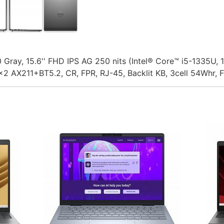
Gray, 15.6'' FHD IPS AG 250 nits (Intel® Core™ i5-1335U,
 2x2 AX211+BT5.2, CR, FPR, RJ-45, Backlit KB, 3cell 54Whr,