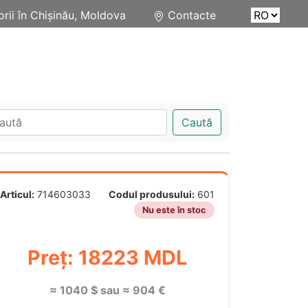
rii în Chișinău, Moldova
Contacte
Caută
Articul:
714603033
Codul produsului:
601
Nu este în stoc
Preț: 18223 MDL
≈ 1040 $ sau ≈ 904 €