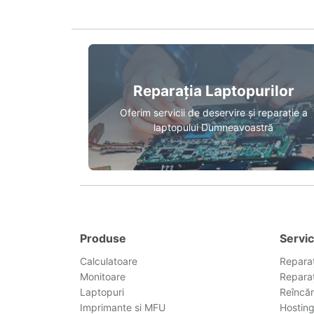
Reparația Laptopurilor
Oferim servicii de deservire și reparație a
laptopului Dumneavoastră
Produse
Servic
Calculatoare
Reparaț
Monitoare
Reparaț
Laptopuri
Reîncăr
Imprimante si MFU
Hostin