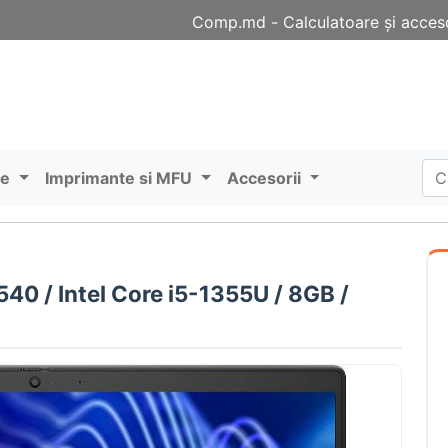
Comp.md - Сalculatoare și acceso
re
Imprimante si MFU
Accesorii
540 / Intel Core i5-1355U / 8GB /