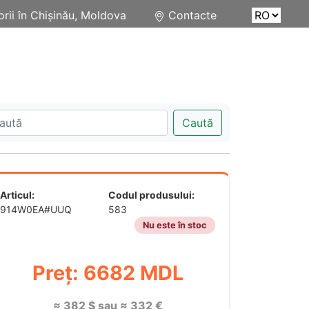
rii în Chișinău, Moldova
Contacte
Caută
Articul:
Codul produsului:
914W0EA#UUQ
583
Nu este în stoc
Preț: 6682 MDL
≈ 382 $ sau ≈ 332 €