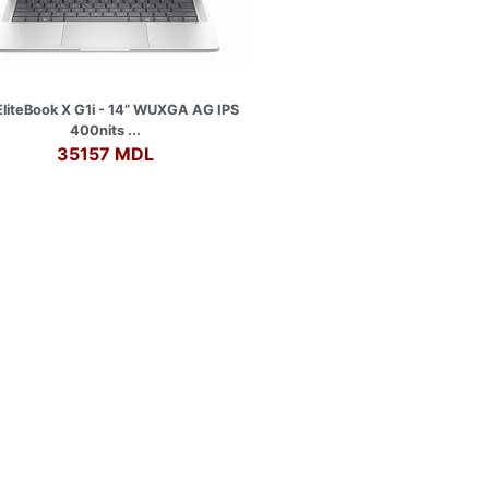
liteBook X G1i - 14” WUXGA AG IPS
400nits ...
35157 MDL