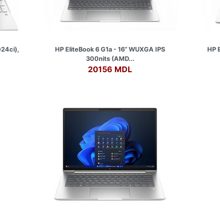
024ci),
HP EliteBook 6 G1a - 16” WUXGA IPS
HP E
300nits (AMD...
20156 MDL