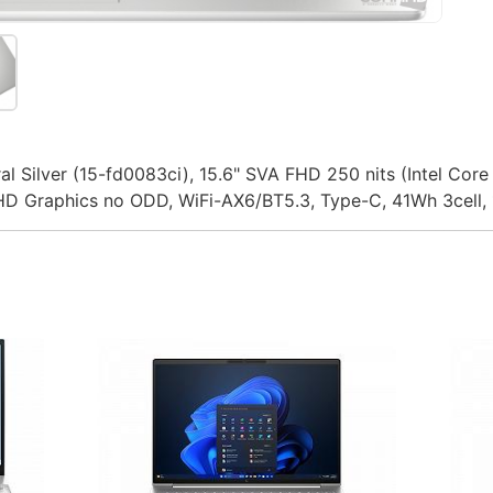
l Silver (15-fd0083ci), 15.6" SVA FHD 250 nits (Intel Cor
 Graphics no ODD, WiFi-AX6/BT5.3, Type-C, 41Wh 3cell,