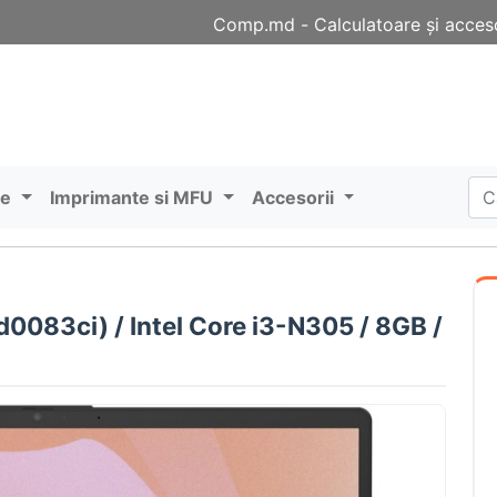
Comp.md - Сalculatoare și acceso
re
Imprimante si MFU
Accesorii
d0083ci) / Intel Core i3-N305 / 8GB /