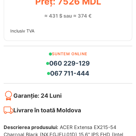
Preț: 7526 MDL
≈ 431 $ sau ≈ 374 €
Inclusiv TVA
SUNTEM ONLINE
060 229-129
067 711-444
Garanție: 24 Luni
Livrare în toată Moldova
Descrierea produsului:
ACER Extensa EX215-54
Charcoal Black (NX.EGJEU.01D) 15.6" IPS FHD (Intel