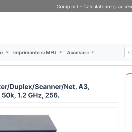
Comp.md - Сalculatoare și acceso
re
Imprimante si MFU
Accesorii
er/Duplex/Scanner/Net, A3,
50k, 1.2 GHz, 256.