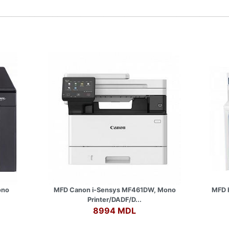
ono
MFD Canon i-Sensys MF461DW, Mono
MFD H
Printer/DADF/D...
8994 MDL