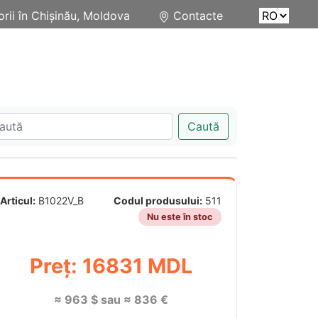
rii în Chișinău, Moldova
Contacte
Caută
Articul:
B1022V_B
Codul produsului:
511
Nu este în stoc
Preț: 16831 MDL
≈ 963 $ sau ≈ 836 €