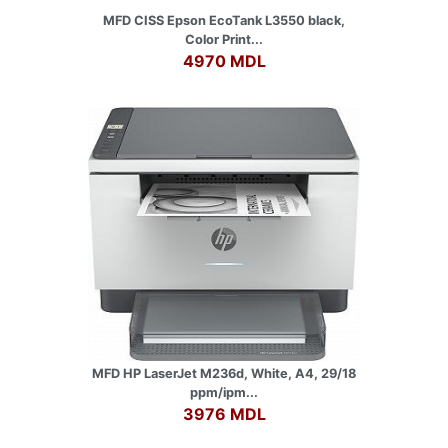
MFD CISS Epson EcoTank L3550 black,
Color Print...
4970 MDL
MFD HP LaserJet M236d, White, A4, 29/18
ppm/ipm...
3976 MDL