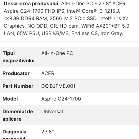
Descrierea produsului:
All-in-One PC - 23.8" ACER
Aspire C24-1700 FHD IPS, Intel® Core® i3-1215U,
1x8GB DDR4 RAM, 256G M.2 PCIe SSD, Intel® Iris Xe
Graphics, NO ODD, CR, HD cam, WiFi6 AX201+BT 5.0,
LAN, 65W PSU, USB KB/MS, Endless OS, Iron Gray.
Tipul
All-in-One PC
dispozitivului
Producator
ACER
Part Number
DQ.BJFME.001
Model
Aspire C24-1700
Domeniul de
Universal
aplicare
Diagonala
23.8"
ecranului,