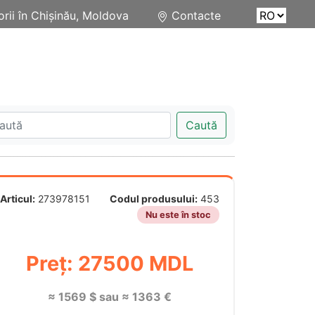
rii în Chișinău, Moldova
Contacte
Caută
Articul:
273978151
Codul produsului:
453
Nu este în stoc
Preț: 27500 MDL
≈ 1569 $ sau ≈ 1363 €