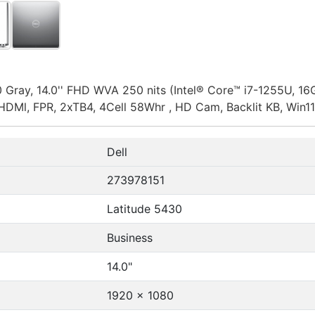
 Gray, 14.0'' FHD WVA 250 nits (Intel® Core™ i7-1255U, 
 HDMl, FPR, 2xTB4, 4Cell 58Whr , HD Cam, Backlit KB, Win11
Dell
273978151
Latitude 5430
Business
14.0"
1920 x 1080