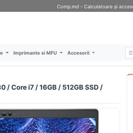
Comp.md - Сalculatoare și acceso
re
Imprimante si MFU
Accesorii
0 / Core i7 / 16GB / 512GB SSD /