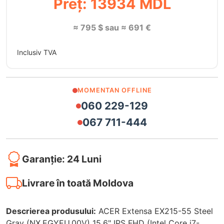
Preț: 13934 MDL
≈ 795 $ sau ≈ 691 €
Inclusiv TVA
MOMENTAN OFFLINE
060 229-129
067 711-444
Garanție: 24 Luni
Livrare în toată Moldova
Descrierea produsului:
ACER Extensa EX215-55 Steel
Gray (NX.EGYEU.00V) 15.6" IPS FHD (Intel Core i7-