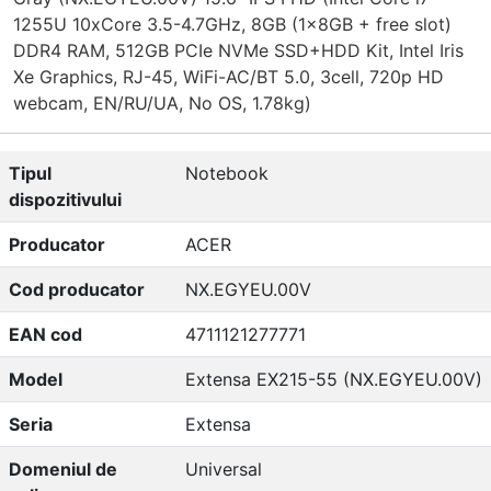
1255U 10xCore 3.5-4.7GHz, 8GB (1x8GB + free slot)
DDR4 RAM, 512GB PCIe NVMe SSD+HDD Kit, Intel Iris
Xe Graphics, RJ-45, WiFi-AC/BT 5.0, 3cell, 720p HD
webcam, EN/RU/UA, No OS, 1.78kg)
Tipul
Notebook
dispozitivului
Producator
ACER
Cod producator
NX.EGYEU.00V
EAN cod
4711121277771
Model
Extensa EX215-55 (NX.EGYEU.00V)
Seria
Extensa
Domeniul de
Universal