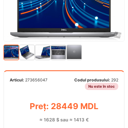
Articul:
273656047
Codul produsului:
292
Nu este în stoc
Preț: 28449 MDL
≈ 1628 $ sau ≈ 1413 €