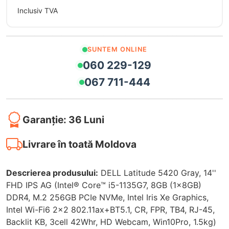
Inclusiv TVA
SUNTEM ONLINE
060 229-129
067 711-444
Garanție: 36 Luni
Livrare în toată Moldova
Descrierea produsului:
DELL Latitude 5420 Gray, 14''
FHD IPS AG (Intel® Core™ i5-1135G7, 8GB (1x8GB)
DDR4, M.2 256GB PCIe NVMe, Intel Iris Xe Graphics,
Intel Wi-Fi6 2x2 802.11ax+BT5.1, CR, FPR, TB4, RJ-45,
Backlit KB, 3cell 42Whr, HD Webcam, Win10Pro, 1.5kg)