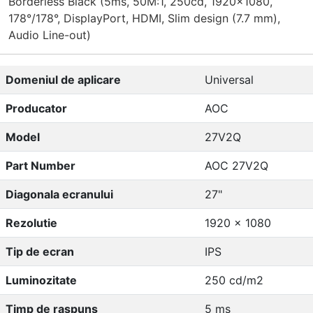
Borderless Black (5ms, 50M:1, 250cd, 1920x1080,
178°/178°, DisplayPort, HDMI, Slim design (7.7 mm),
Audio Line-out)
Domeniul de aplicare
Universal
Producator
AOC
Model
27V2Q
Part Number
AOC 27V2Q
Diagonala ecranului
27"
Rezolutie
1920 x 1080
Tip de ecran
IPS
Luminozitate
250 cd/m2
Timp de raspuns
5 ms