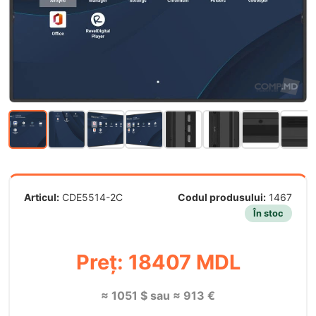
Articul:
CDE5514-2C
Codul produsului:
1467
În stoc
Preț: 18407 MDL
≈ 1051 $ sau ≈ 913 €