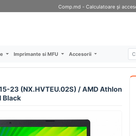
Comp.md - Сalculatoare și acceso
re
Imprimante si MFU
Accesorii
315-23 (NX.HVTEU.02S) / AMD Athlon
l Black