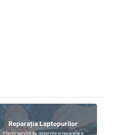
Reparația Laptopurilor
Oferim servicii de deservire și reparație a