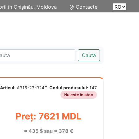
rii în Chișinău, Moldova
Contacte
Caută
Articul:
A315-23-R24C
Codul produsului:
147
Nu este în stoc
Preț: 7621 MDL
≈ 435 $ sau ≈ 378 €