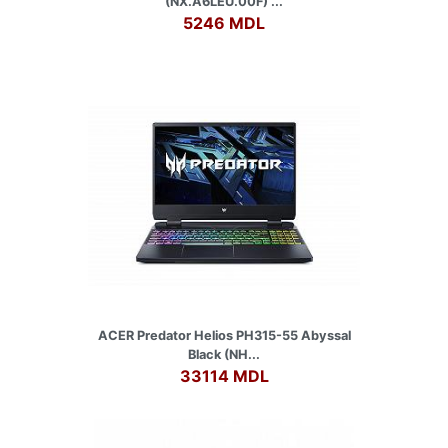
(NX.A6LEU.00F) ...
5246 MDL
ACER Predator Helios PH315-55 Abyssal
Black (NH...
33114 MDL