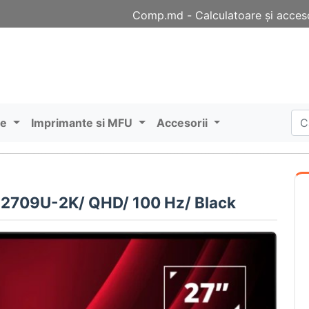
Comp.md - Сalculatoare și acceso
re
Imprimante si MFU
Accesorii
2709U-2K/ QHD/ 100 Hz/ Black