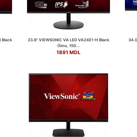
 Black
23.8” VIEWSONIC VA LED VA24E1-H Black
34.
(5ms, 150...
1891 MDL