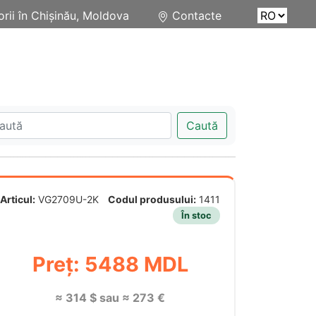
rii în Chișinău, Moldova
Contacte
Caută
Articul:
VG2709U-2K
Codul produsului:
1411
În stoc
Preț: 5488 MDL
≈ 314 $ sau ≈ 273 €