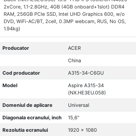
2xCore, 1.1-2.8GHz, 4GB (4GB onboard+1slot) DDR4
RAM, 256GB PCIe SSD, Intel UHD Graphics 600, w/o
DVD, WiFi-AC/BT, 2cell, 0.3MP webcam, RUS, No OS,
1.94kg)
Producator
ACER
China
Cod producator
A315-34-C6GU
Model
Aspire A315-34
(NX.HE3EU.058)
Domeniul de aplicare
Universal
Diagonala ecranului, inch
15,6"
Rezolutia ecranului
1920 x 1080