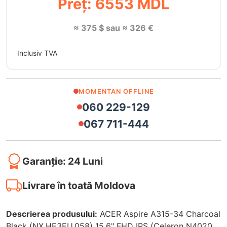
Preț: 6553 MDL
≈ 375 $ sau ≈ 326 €
Inclusiv TVA
MOMENTAN OFFLINE
060 229-129
067 711-444
Garanție: 24 Luni
Livrare în toată Moldova
Descrierea produsului:
ACER Aspire A315-34 Charcoal
Black (NX.HE3EU.058) 15.6" FHD IPS (Celeron N4020