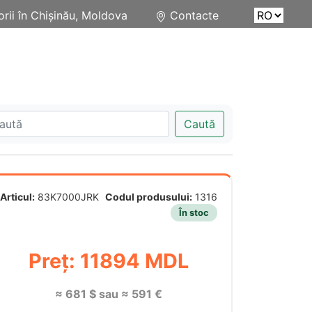
rii în Chișinău, Moldova
Contacte
Caută
Articul:
83K7000JRK
Codul produsului:
1316
În stoc
Preț: 11894 MDL
≈ 681 $ sau ≈ 591 €