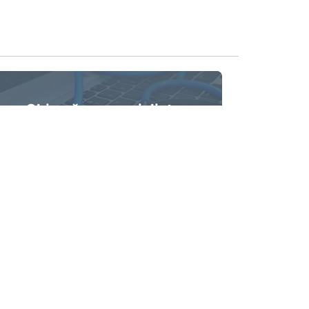
Chiamă un specialist
Service Centrul Comp.MD vă propune
chemarea unui specialist la domiciliul sau
oficiul DVS