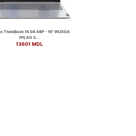
o ThinkBook 16 G6 ABP - 16" WUXGA
IPS AG 3...
13601 MDL