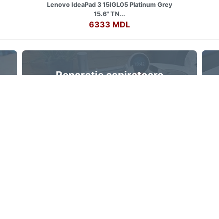
Lenovo IdeaPad 3 15IGL05 Platinum Grey
15.6" TN...
6333 MDL
Reparație aspiratoare
robot
oferim servicii complete de reparație și
întreținere pentru toate modelele
ii
Despre noi
ia Laptopurilor
Contacte
ia Calculatoarelor
Schimb și Retur