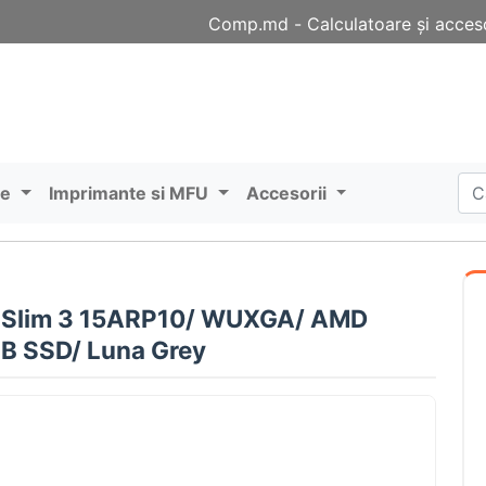
Comp.md - Сalculatoare și acceso
re
Imprimante si MFU
Accesorii
d Slim 3 15ARP10/ WUXGA/ AMD
B SSD/ Luna Grey