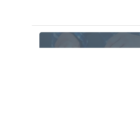
Reparația Laptopurilor
Oferim servicii de deservire și reparație a
laptopului Dumneavoastră
Produse
Servic
Calculatoare
Reparaț
Monitoare
Reparaț