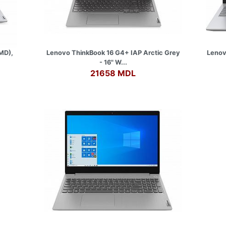
MD),
Lenovo ThinkBook 16 G4+ IAP Arctic Grey
Lenov
- 16" W...
21658 MDL